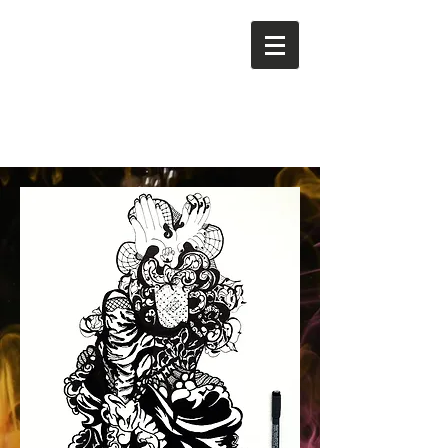
Kira
Della
Stua